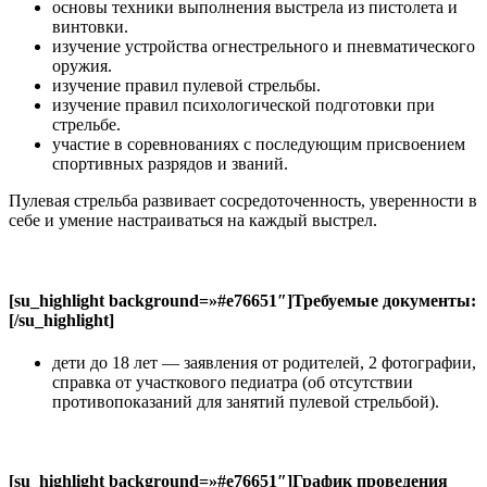
основы техники выполнения выстрела из пистолета и
винтовки.
изучение устройства огнестрельного и пневматического
оружия.
изучение правил пулевой стрельбы.
изучение правил психологической подготовки при
стрельбе.
участие в соревнованиях с последующим присвоением
спортивных разрядов и званий.
Пулевая стрельба развивает сосредоточенность, уверенности в
себе и умение настраиваться на каждый выстрел.
[su_highlight background=»#e76651″]Требуемые документы:
[/su_highlight]
дети до 18 лет — заявления от родителей, 2 фотографии,
справка от участкового педиатра (об отсутствии
противопоказаний для занятий пулевой стрельбой).
[su_highlight background=»#e76651″]График проведения