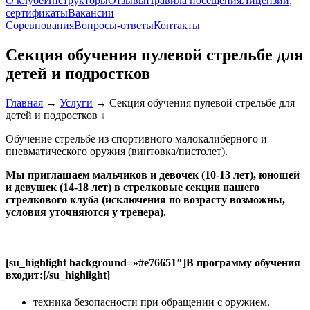
О клубе
Инструкторы
Отзывы
Правила посещения
Лицензии,
сертификаты
Вакансии
Соревнования
Вопросы-ответы
Контакты
Секция обучения пулевой стрельбе для
детей и подростков
Главная
→
Услуги
→
Секция обучения пулевой стрельбе для
детей и подростков
↓
Обучение стрельбе из спортивного малокалиберного и
пневматического оружия (винтовка/пистолет).
Мы приглашаем мальчиков и девочек (10-13 лет), юношей
и девушек (14-18 лет) в стрелковые секции нашего
стрелкового клуба (исключения по возрасту возможны,
условия уточняются у тренера).
[su_highlight background=»#e76651″]В программу обучения
входит:[/su_highlight]
техника безопасности при обращении с оружием.