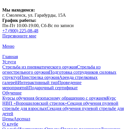
Мы находимся:
г. Смоленск, ул. Гарабурды, 15А
График работы:
Пн-Пт 10:00-19:00, Сб-Вс по записи
+7 (900) 225-08-48
Перезвоните мне
Меню
Главная
Услуги
Стрельба из пневматического оружия
Стрельба из
огнестрельного оружия
Подготовка сотрудников силовых
структур
Пристрелка оружия
Аренда стрелковых
галерей
Интерактивный тир
Проведение
мероприятий
Подарочный сертификат
Обучение
Курсы обучения безопасному обращению с оружием
Курс
НВП «Ворошиловский стрелок»
Секция обучения пулевой
стрельбе для взрослых
Секция обучения пулевой стрельбе для
детей
Цены
Арсенал
О клубе