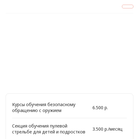
+7 (900) 225-08-48
Цены на услуги тира
ССК «Снайпер»
в Смоленске
Курсы обучения безопасному
6.500 р.
обращению с оружием
Секция обучения пулевой
3.500 р./месяц
стрельбе для детей и подростков